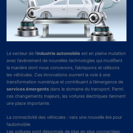
Le secteur de l’
industrie automobile
est en pleine mutation
avec l’avènement de nouvelles technologies qui modifient
la manière dont nous concevons, fabriquons et utilisons
les véhicules. Ces innovations ouvrent la voie à une
transformation numérique et contribuent à l’émergence de
services émergents
dans le domaine du transport. Parmi
ces changements majeurs, les voitures électriques tiennent
une place importante.
La connectivité des véhicules : vers une nouvelle ère pour
l’automobile
Les voitures sont désormais de plus en plus connectées,