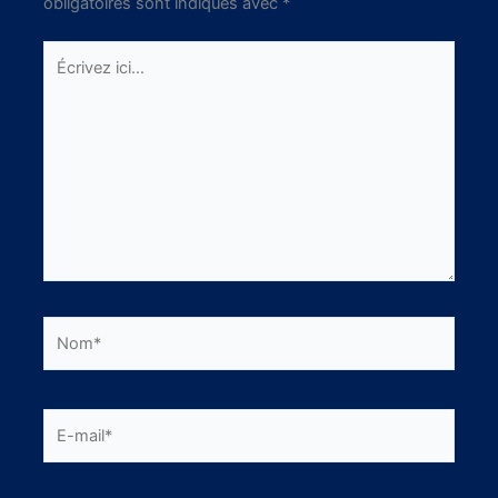
obligatoires sont indiqués avec
*
Écrivez
ici…
Nom*
E-
mail*